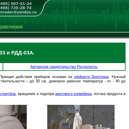
равления
3 и РДД-03А.
Авторское свидетельство Роспатента.
Принцип действия приборов основан на
эффекте Допплера
. Нужный
ствительности – до 30 см, диапазон рабочих температур - от ‑ 40 до
нспортёра
, вращения и подпора
винтового конвейера
, потока продукта в