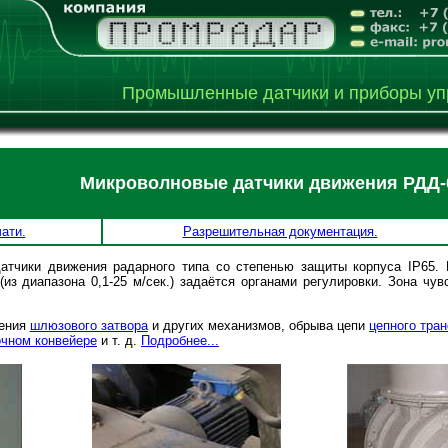
Промышленные датчики и приборы уп
Микроволновые датчики движения РДД-0
ати.
Разрешительная документация.
ики движения радарного типа со степенью защиты корпуса IP65. 
из диапазона 0,1-25 м/сек.) задаётся органами регулировки. Зона чув
щения
шлюзового затвора
и других механизмов, обрыва цепи
цепного тра
очном конвейере
и т. д.
Подробнее...