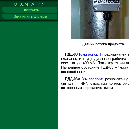
О КОМПАНИИ
Контакты
Заказчики и Дилеры
Датчик потока продукта.
РДД-03
[см.паспорт]
предназначен 
клапаном и т. д.). Диапазон рабочих
себя ток до 400 мА. При отсутствии д
Начальное состояние РДД-03 – "норм
внешней цепи.
РДД-03А
[см.паспорт]
разработан д
сигнал – "NPN открытый коллектор"
встроенным переключателем.