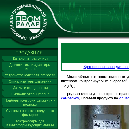
ПРОДУКЦИЯ
Каталог и прайс-лист
Датчики тока и адаптеры
Краткое описание для печ
сигнала
Устройства контроля скорости
Малогабаритные промышленные датч
интервал контролируемых скоростей (
Сигнализаторы движения
О
+ 40
С.
Датчики схода ленты
Предназначены для контроля: вра
Сигнализаторы уровня
самотёках
, наличия продукта на
лент
Приборы контроля движения и
подпора
Системы очистки воздушных
фильтров
Контроллеры для
пакетоформирующих машин