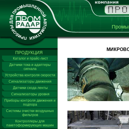
Промыш
МИКРОВО
ПРОДУКЦИЯ
Каталог и прайс-лист
Датчики тока и адаптеры
сигнала
Устройства контроля скорости
Сигнализаторы движения
Датчики схода ленты
Сигнализаторы уровня
Приборы контроля движения и
подпора
Системы очистки воздушных
фильтров
Контроллеры для
пакетоформирующих машин